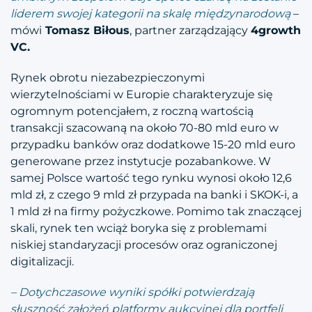
liderem swojej kategorii na skalę międzynarodową
–
mówi
Tomasz Biłous
, partner zarządzający
4growth
VC.
Rynek obrotu niezabezpieczonymi
wierzytelnościami w Europie charakteryzuje się
ogromnym potencjałem, z roczną wartością
transakcji szacowaną na około 70-80 mld euro w
przypadku banków oraz dodatkowe 15-20 mld euro
generowane przez instytucje pozabankowe. W
samej Polsce wartość tego rynku wynosi około 12,6
mld zł, z czego 9 mld zł przypada na banki i SKOK-i, a
1 mld zł na firmy pożyczkowe. Pomimo tak znaczącej
skali, rynek ten wciąż boryka się z problemami
niskiej standaryzacji procesów oraz ograniczonej
digitalizacji.
– Dotychczasowe wyniki spółki potwierdzają
słuszność założeń platformy aukcyjnej dla portfeli