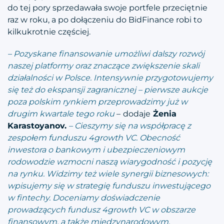
do tej pory sprzedawała swoje portfele przeciętnie
raz w roku, a po dołączeniu do BidFinance robi to
kilkukrotnie częściej.
– Pozyskane finansowanie umożliwi dalszy rozwój
naszej platformy oraz znaczące zwiększenie skali
działalności w Polsce. Intensywnie przygotowujemy
się też do ekspansji zagranicznej – pierwsze aukcje
poza polskim rynkiem przeprowadzimy już w
drugim kwartale tego roku
–
dodaje
Żenia
Karastoyanov.
– Cieszymy się na współpracę z
zespołem funduszu 4growth VC. Obecność
inwestora o bankowym i ubezpieczeniowym
rodowodzie wzmocni naszą wiarygodność i pozycję
na rynku. Widzimy też wiele synergii biznesowych:
wpisujemy się w strategię funduszu inwestującego
w fintechy. Doceniamy doświadczenie
prowadzących fundusz 4growth VC w obszarze
finansowym, a także międzynarodowym.