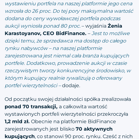
wystawieniu portfela na naszej platformie jego cena
wzrosła do 26 proc. Do tej pory maksymalna wartość
dodana do ceny wywoławczej portfela podczas
aukcji wyniosła ponad 80 proc.
– wyjaśnia
Żenia
Karastoyanov, CEO BidFinance.
–
Jest to możliwe
dzięki temu, że sprzedawca ma dostęp do całego
rynku nabywców – na naszej platformie
zarejestrowana jest niemal cała branża kupujących
portfele. Dodatkowo, prowadzenie aukcji w czasie
rzeczywistym tworzy konkurencyjne środowisko, w
którym kupujący realnie rywalizują o oferowany
portfel wierzytelności –
dodaje.
Od początku swojej działalności spółka zrealizowała
ponad 70 transakcji,
a całkowita wartość
wystawionych portfeli wierzytelności przekroczyła
1,2 mld zł.
Obecnie na platformie BidFinance
zarejestrowanych jest blisko
70 aktywnych
kupujących
, co stanowi 90 proc. rynku. Cześć z nich